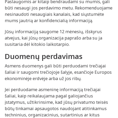
Paslaugomis ar kitaip bendraudami su mumis, gali
būti nesaugi jos perdavimo metu. Rekomenduojame
nesinaudoti nesaugiais kanalais, kad siųstumėte
mums jautrią ar konfidencialią informaciją.
Jūsų informaciją saugome 12 mėnesių, išskyrus
atvejus, kai jūsų organizacija paprašo arba su ja
susitaria dėl kitokio laikotarpio.
Duomenų perdavimas
Asmens duomenys gali būti perduodami trečiajai
šaliai ir saugomi trečiojoje šalyje, esančioje Europos
ekonominėje erdvėje arba už jos ribų.
Jei perduodame asmeninę informaciją trečiajai
šaliai, kaip reikalaujama pagal galiojančius
įstatymus, užtikrinsime, kad jūsų privatumo teisės
būtų tinkamai apsaugotos naudojant atitinkamus
techninius, organizacinius, sutartinius ar kitus