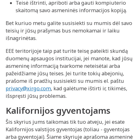
Teisė ištrinti, apriboti arba gauti kompiuterio
skaitomą savo asmeninės informacijos kopiją.
Bet kuriuo metu galite susisiekti su mumis dėl savo
teisių ir jūsų prašymas bus nemokamai ir laiku
išnagrinėtas.
EEE teritorijoje taip pat turite teisę pateikti skundą
duomenų apsaugos institucijai, jei manote, kad jūsų
asmeninę informaciją tvarkome neteisėtai arba
pažeidžiame jūsų teises. Jei turite tokių abejonių,
prašome iš pradžių susisiekti su mumis el. paštu
privacy@xirgo.com
, kad galėtume ištirti ir, tikimės,
išspręsti jūsų problemas.
Kalifornijos gyventojams
Šis skyrius jums taikomas tik tuo atveju, jei esate
Kalifornijos valstijos gyventojas (toliau - gyventojas
arba gyventojai). Šiame skyriuje aprašoma asmeninė