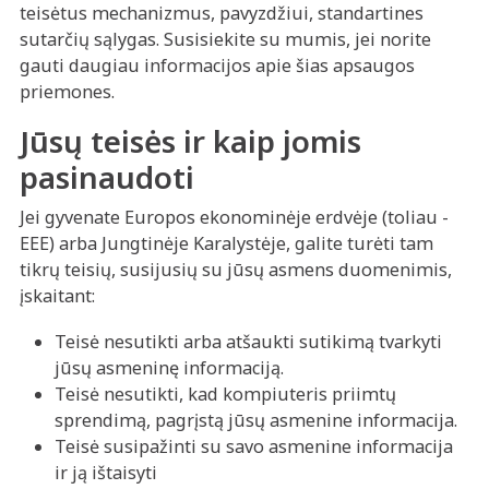
teisėtus mechanizmus, pavyzdžiui, standartines
sutarčių sąlygas. Susisiekite su mumis, jei norite
gauti daugiau informacijos apie šias apsaugos
priemones.
Jūsų teisės ir kaip jomis
pasinaudoti
Jei gyvenate Europos ekonominėje erdvėje (toliau -
EEE) arba Jungtinėje Karalystėje, galite turėti tam
tikrų teisių, susijusių su jūsų asmens duomenimis,
įskaitant:
Teisė nesutikti arba atšaukti sutikimą tvarkyti
jūsų asmeninę informaciją.
Teisė nesutikti, kad kompiuteris priimtų
sprendimą, pagrįstą jūsų asmenine informacija.
Teisė susipažinti su savo asmenine informacija
ir ją ištaisyti