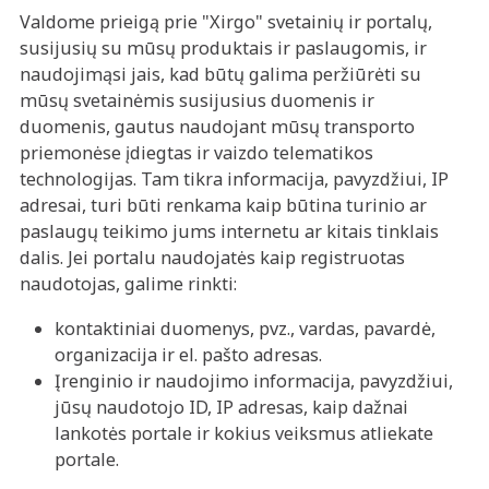
Valdome prieigą prie "Xirgo" svetainių ir portalų,
susijusių su mūsų produktais ir paslaugomis, ir
naudojimąsi jais, kad būtų galima peržiūrėti su
mūsų svetainėmis susijusius duomenis ir
duomenis, gautus naudojant mūsų transporto
priemonėse įdiegtas ir vaizdo telematikos
technologijas. Tam tikra informacija, pavyzdžiui, IP
adresai, turi būti renkama kaip būtina turinio ar
paslaugų teikimo jums internetu ar kitais tinklais
dalis. Jei portalu naudojatės kaip registruotas
naudotojas, galime rinkti:
kontaktiniai duomenys, pvz., vardas, pavardė,
organizacija ir el. pašto adresas.
Įrenginio ir naudojimo informacija, pavyzdžiui,
jūsų naudotojo ID, IP adresas, kaip dažnai
lankotės portale ir kokius veiksmus atliekate
portale.