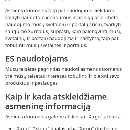
Asmens duomenis taip pat naudojame siekdami
valdyti naudotojo įgaliojimus ir prieigą prie riboto
naudojimo mūsų svetainių ir portalų sričių, tvarkyti
saugumo žurnalus, suprasti, kaip palengvinti mūsų
svetainių ir portalų naudojimą ir naršymą, taip pat
tobulinti mūsų svetaines ir portalus.
ES naudotojams
Mūsų teisėtas pagrindas naudoti asmens duomenis
yra mūsų teisėtas interesas tobulinti ir plėtoti savo
produktus ir paslaugas.
Kaip ir kada atskleidžiame
asmeninę informaciją
Asmens duomenis galime atskleisti "Xirgo" arba kai:
"Xirgo", "Xirgo" filialas arba "Xirgo" dukterinė