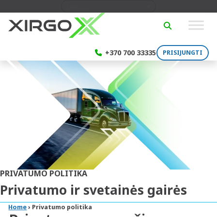
Skip to content
Lietuvių
SEARCH
+370 700 33335
PRISIJUNGTI
PRIVATUMO POLITIKA
Privatumo ir svetainės gairės
Home
›
Privatumo politika