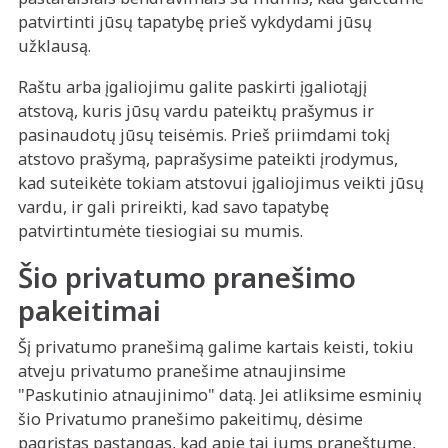
patvirtinti jūsų tapatybę prieš vykdydami jūsų
užklausą.
Raštu arba įgaliojimu galite paskirti įgaliotąjį
atstovą, kuris jūsų vardu pateiktų prašymus ir
pasinaudotų jūsų teisėmis. Prieš priimdami tokį
atstovo prašymą, paprašysime pateikti įrodymus,
kad suteikėte tokiam atstovui įgaliojimus veikti jūsų
vardu, ir gali prireikti, kad savo tapatybę
patvirtintumėte tiesiogiai su mumis.
Šio privatumo pranešimo
pakeitimai
Šį privatumo pranešimą galime kartais keisti, tokiu
atveju privatumo pranešime atnaujinsime
"Paskutinio atnaujinimo" datą. Jei atliksime esminių
šio Privatumo pranešimo pakeitimų, dėsime
pagrįstas pastangas, kad apie tai jums praneštume,