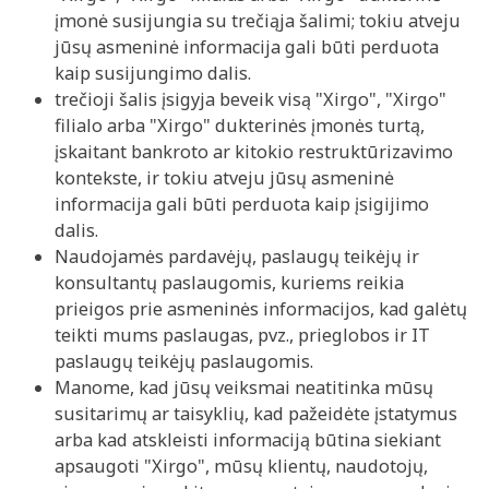
įmonė susijungia su trečiąja šalimi; tokiu atveju
jūsų asmeninė informacija gali būti perduota
kaip susijungimo dalis.
trečioji šalis įsigyja beveik visą "Xirgo", "Xirgo"
filialo arba "Xirgo" dukterinės įmonės turtą,
įskaitant bankroto ar kitokio restruktūrizavimo
kontekste, ir tokiu atveju jūsų asmeninė
informacija gali būti perduota kaip įsigijimo
dalis.
Naudojamės pardavėjų, paslaugų teikėjų ir
konsultantų paslaugomis, kuriems reikia
prieigos prie asmeninės informacijos, kad galėtų
teikti mums paslaugas, pvz., prieglobos ir IT
paslaugų teikėjų paslaugomis.
Manome, kad jūsų veiksmai neatitinka mūsų
susitarimų ar taisyklių, kad pažeidėte įstatymus
arba kad atskleisti informaciją būtina siekiant
apsaugoti "Xirgo", mūsų klientų, naudotojų,