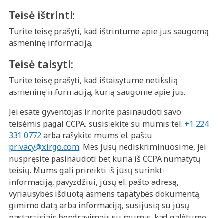
Teisė ištrinti:
Turite teisę prašyti, kad ištrintume apie jus saugomą
asmeninę informaciją.
Teisė taisyti:
Turite teisę prašyti, kad ištaisytume netikslią
asmeninę informaciją, kurią saugome apie jus.
Jei esate gyventojas ir norite pasinaudoti savo
teisėmis pagal CCPA, susisiekite su mumis tel.
+1 224
331 0772
arba rašykite mums el. paštu
privacy@xirgo.com
. Mes jūsų nediskriminuosime, jei
nuspręsite pasinaudoti bet kuria iš CCPA numatytų
teisių. Mums gali prireikti iš jūsų surinkti
informaciją, pavyzdžiui, jūsų el. pašto adresą,
vyriausybės išduotą asmens tapatybės dokumentą,
gimimo datą arba informaciją, susijusią su jūsų
pastaraisiais bendravimais su mumis, kad galėtume