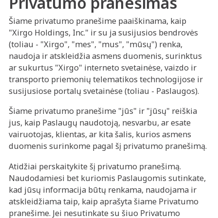
Privatumo pranešimas
Šiame privatumo pranešime paaiškinama, kaip
"Xirgo Holdings, Inc." ir su ja susijusios bendrovės
(toliau - "Xirgo", "mes", "mus", "mūsų") renka,
naudoja ir atskleidžia asmens duomenis, surinktus
ar sukurtus "Xirgo" interneto svetainėse, vaizdo ir
transporto priemonių telematikos technologijose ir
susijusiose portalų svetainėse (toliau - Paslaugos).
Šiame privatumo pranešime "jūs" ir "jūsų" reiškia
jus, kaip Paslaugų naudotoją, nesvarbu, ar esate
vairuotojas, klientas, ar kita šalis, kurios asmens
duomenis surinkome pagal šį privatumo pranešimą.
Atidžiai perskaitykite šį privatumo pranešimą.
Naudodamiesi bet kuriomis Paslaugomis sutinkate,
kad jūsų informacija būtų renkama, naudojama ir
atskleidžiama taip, kaip aprašyta šiame Privatumo
pranešime. Jei nesutinkate su šiuo Privatumo