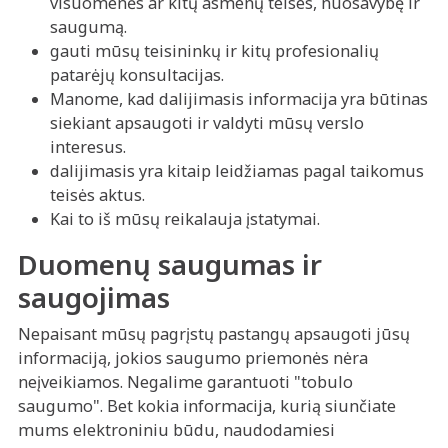
visuomenės ar kitų asmenų teises, nuosavybę ir
saugumą.
gauti mūsų teisininkų ir kitų profesionalių
patarėjų konsultacijas.
Manome, kad dalijimasis informacija yra būtinas
siekiant apsaugoti ir valdyti mūsų verslo
interesus.
dalijimasis yra kitaip leidžiamas pagal taikomus
teisės aktus.
Kai to iš mūsų reikalauja įstatymai.
Duomenų saugumas ir
saugojimas
Nepaisant mūsų pagrįstų pastangų apsaugoti jūsų
informaciją, jokios saugumo priemonės nėra
neįveikiamos. Negalime garantuoti "tobulo
saugumo". Bet kokia informacija, kurią siunčiate
mums elektroniniu būdu, naudodamiesi