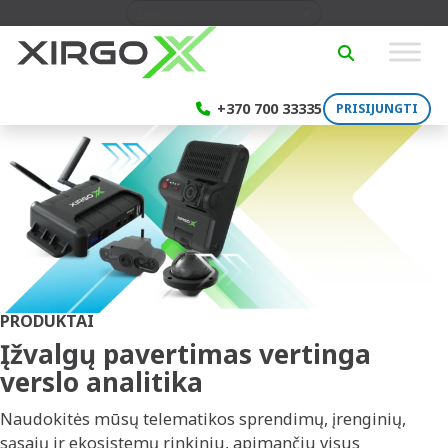
Skip to content
Lietuvių
SEARCH
+370 700 33335
PRISIJUNGTI
PRODUKTAI
Įžvalgų pavertimas vertinga
verslo analitika
Naudokitės mūsų telematikos sprendimų, įrenginių,
sąsajų ir ekosistemų rinkiniu, apimančiu visus