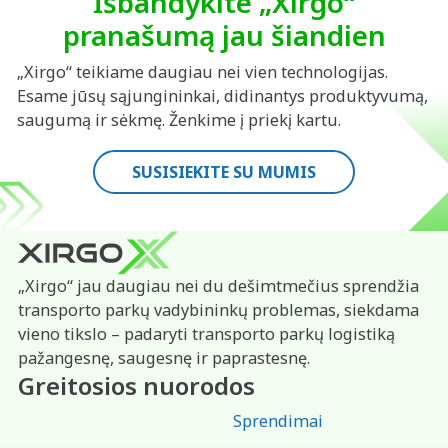
Išbandykite „Xirgo“
pranašumą jau šiandien
„Xirgo“ teikiame daugiau nei vien technologijas.
Esame jūsų sąjungininkai, didinantys produktyvumą,
saugumą ir sėkmę. Ženkime į priekį kartu.
SUSISIEKITE SU MUMIS
„Xirgo“ jau daugiau nei du dešimtmečius sprendžia
transporto parkų vadybininkų problemas, siekdama
vieno tikslo – padaryti transporto parkų logistiką
pažangesnę, saugesnę ir paprastesnę.
Greitosios nuorodos
Sprendimai