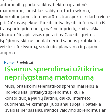
automobilių parko veiklos, tiekimo grandinės
matomumo, logistikos valdymo, turto sekimo,
kontroliuojamos temperatūros transporto ir darbo vietos
priežiūros aspektus. Rinkite ir tvarkykite informaciją iš
transporto priemonių, mašinų ir priedų, kad visiškai
žinotumėte apie visas operacijas. Gaukite greitus
įspėjimus, skirtus nuolat gerinti saugos protokolus,
veiklos efektyvumą, strateginį planavimą ir pajamų
augimą.
Home
›
Produktai
Išsamūs sprendimai užtikrina
neprilygstamą matomumą
Mūsų pritaikomi telematikos sprendimai leidžia
individualiai pritaikyti sprendimus, kurie
konsoliduoja įvairių šaltinių daiktų interneto
duomenis, veiksmingai juos analizuoja ir pateikia
įžvalgas per sąsajas, įrangos valdymo sprendimus ar