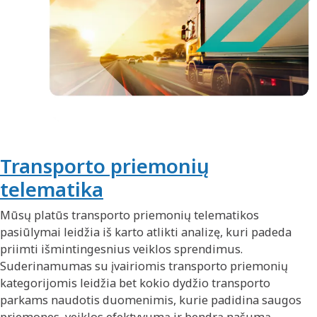
Transporto priemonių
telematika
Mūsų platūs transporto priemonių telematikos
pasiūlymai leidžia iš karto atlikti analizę, kuri padeda
priimti išmintingesnius veiklos sprendimus.
Suderinamumas su įvairiomis transporto priemonių
kategorijomis leidžia bet kokio dydžio transporto
parkams naudotis duomenimis, kurie padidina saugos
priemones, veiklos efektyvumą ir bendrą našumą.