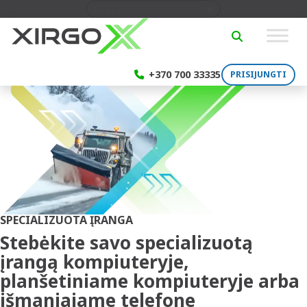
Skip to content
Lietuvių
SEARCH
+370 700 33335
PRISIJUNGTI
SPECIALIZUOTA ĮRANGA
Stebėkite savo specializuotą
įrangą kompiuteryje,
planšetiniame kompiuteryje arba
išmaniajame telefone