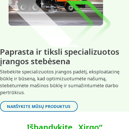
Paprasta ir tiksli specializuotos
įrangos stebėsena
Stebėkite specializuotos įrangos padėtį, eksploatacinę
būklę ir būseną, kad optimizuotumėte našumą,
stebėtumėte mašinos būklę ir sumažintumėte darbo
pertrūkius.
NARŠYKITE MŪSŲ PRODUKTUS
Išbandykite „Xirgo“