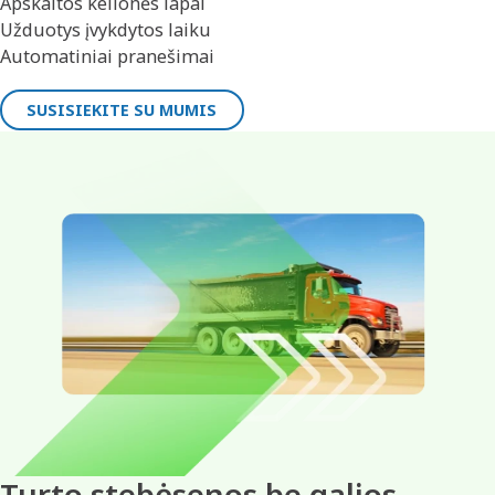
Apskaitos kelionės lapai
Užduotys įvykdytos laiku
Automatiniai pranešimai
SUSISIEKITE SU MUMIS
Turto stebėsenos be galios