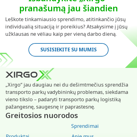
pranašumą jau šiandien
Leškote tinkamiausio sprendimo, atitinkančio jūsų
individualią situaciją ir poreikius? Atsakysime į jūsų
užklausas ne vėliau kaip per vieną darbo dieną.
SUSISIEKITE SU MUMIS
„Xirgo“ jau daugiau nei du dešimtmečius sprendžia
transporto parkų vadybininkų problemas, siekdama
vieno tikslo – padaryti transporto parkų logistiką
pažangesnę, saugesnę ir paprastesnę.
Greitosios nuorodos
Sprendimai
Produktai
Apie mus