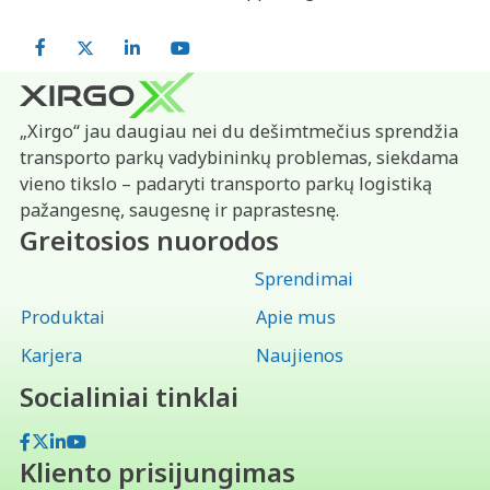
Facebook
X
LinkedIn
YouTube
„Xirgo“ jau daugiau nei du dešimtmečius sprendžia
transporto parkų vadybininkų problemas, siekdama
vieno tikslo – padaryti transporto parkų logistiką
pažangesnę, saugesnę ir paprastesnę.
Greitosios nuorodos
Sprendimai
Produktai
Apie mus
Karjera
Naujienos
Socialiniai tinklai
Facebook
X
LinkedIn
YouTube
Kliento prisijungimas