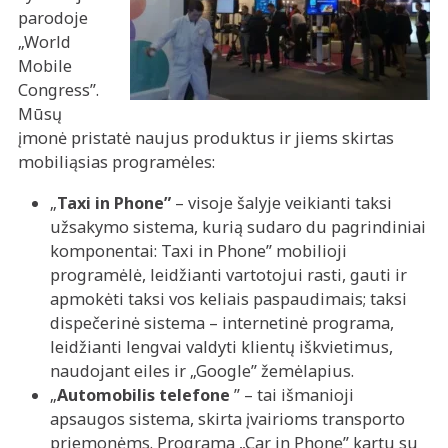
parodoje
„World
Mobile
Congress”.
Mūsų
įmonė pristatė naujus produktus ir jiems skirtas
mobiliąsias programėles:
„
Taxi in Phone”
– visoje šalyje veikianti taksi
užsakymo sistema, kurią sudaro du pagrindiniai
komponentai: Taxi in Phone” mobilioji
programėlė, leidžianti vartotojui rasti, gauti ir
apmokėti taksi vos keliais paspaudimais; taksi
dispečerinė sistema – internetinė programa,
leidžianti lengvai valdyti klientų iškvietimus,
naudojant eiles ir „Google” žemėlapius.
„
Automobilis telefone
” – tai išmanioji
apsaugos sistema, skirta įvairioms transporto
priemonėms. Programa „Car in Phone” kartu su