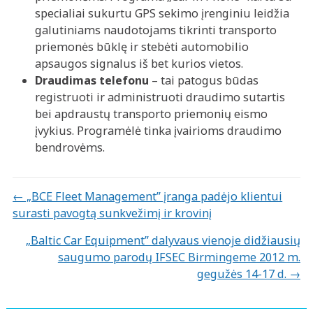
specialiai sukurtu GPS sekimo įrenginiu leidžia
galutiniams naudotojams tikrinti transporto
priemonės būklę ir stebėti automobilio
apsaugos signalus iš bet kurios vietos.
Draudimas telefonu
– tai patogus būdas
registruoti ir administruoti draudimo sutartis
bei apdraustų transporto priemonių eismo
įvykius. Programėlė tinka įvairioms draudimo
bendrovėms.
Posts
← „BCE Fleet Management” įranga padėjo klientui
surasti pavogtą sunkvežimį ir krovinį
navigation
„Baltic Car Equipment” dalyvaus vienoje didžiausių
saugumo parodų IFSEC Birmingeme 2012 m.
gegužės 14-17 d. →