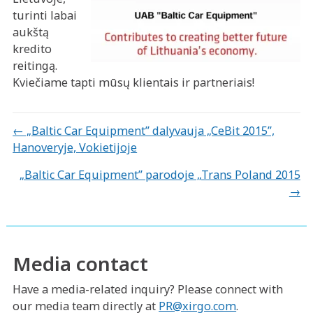
turinti labai
aukštą
kredito
reitingą.
Kviečiame tapti mūsų klientais ir partneriais!
Posts
← „Baltic Car Equipment” dalyvauja „CeBit 2015”,
Hanoveryje, Vokietijoje
navigation
„Baltic Car Equipment” parodoje „Trans Poland 2015
→
Media contact
Have a media-related inquiry? Please connect with
our media team directly at
PR@xirgo.com
.