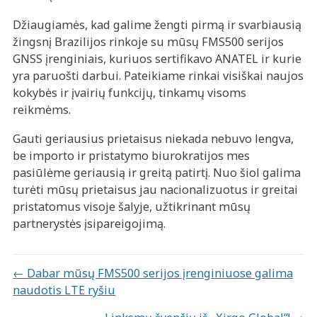
Džiaugiamės, kad galime žengti pirmą ir svarbiausią
žingsnį Brazilijos rinkoje su mūsų FMS500 serijos
GNSS įrenginiais, kuriuos sertifikavo ANATEL ir kurie
yra paruošti darbui. Pateikiame rinkai visiškai naujos
kokybės ir įvairių funkcijų, tinkamų visoms
reikmėms.
Gauti geriausius prietaisus niekada nebuvo lengva,
be importo ir pristatymo biurokratijos mes
pasiūlėme geriausią ir greitą patirtį. Nuo šiol galima
turėti mūsų prietaisus jau nacionalizuotus ir greitai
pristatomus visoje šalyje, užtikrinant mūsų
partnerystės įsipareigojimą.
Posts
← Dabar mūsų FMS500 serijos įrenginiuose galima
naudotis LTE ryšiu
navigation