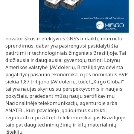
novatoriškus ir efektyvius GNSS ir daiktų interneto
sprendimus, dabar yra pasirengusi pasidalyti šia
patirtimi ir technologiniais žingsniais Brazilijoje. Tai
didžiausia ir daugiausiai gyventojų turinti Lotynų
Amerikos valstybė. JAV dolerių, Brazilija yra devinta
pagal dydį pasaulio ekonomika, o jos nominalus BVP
siekia 1,87 trilijono JAV dolerių, todėl „Xirgo Global”
tai yra naujas skyrius su perspektyvomis ir naujais
pokyčiais, pradedant mūsų nauju sertifikavimu
Nacionalinėje telekomunikacijų agentūroje arba
ANATEL, kuri paveldėjo įgaliojimus suteikti,
reguliuoti ir prižiūrėti telekomunikacijas Brazilijoje,
taip pat daug techninių žinių ir kitų materialinių
išteklių.